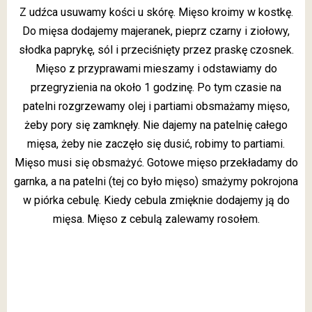
Z udźca usuwamy kości u skórę. Mięso kroimy w kostkę.
Do mięsa dodajemy majeranek, pieprz czarny i ziołowy,
słodka paprykę, sól i przeciśnięty przez praskę czosnek.
Mięso z przyprawami mieszamy i odstawiamy do
przegryzienia na około 1 godzinę. Po tym czasie na
patelni rozgrzewamy olej i partiami obsmażamy mięso,
żeby pory się zamknęły. Nie dajemy na patelnię całego
mięsa, żeby nie zaczęło się dusić, robimy to partiami.
Mięso musi się obsmażyć. Gotowe mięso przekładamy do
garnka, a na patelni (tej co było mięso) smażymy pokrojona
w piórka cebulę. Kiedy cebula zmięknie dodajemy ją do
mięsa. Mięso z cebulą zalewamy rosołem.