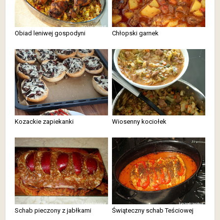
Obiad leniwej gospodyni
Chłopski garnek
Kozackie zapiekanki
Wiosenny kociołek
Schab pieczony z jabłkami
Świąteczny schab Teściowej