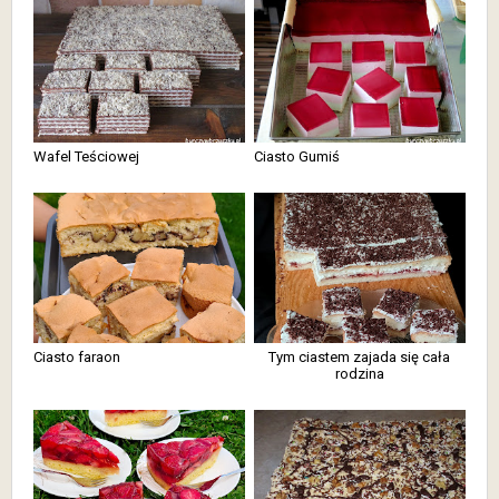
Wafel Teściowej
Ciasto Gumiś
Ciasto faraon
Tym ciastem zajada się cała
rodzina