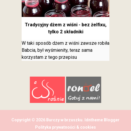
Tradycyjny dżem z wiśni - bez żelfixu,
tylko 2 składniki
W taki sposób dżem z wiśni zawsze robiła
Babcia, był wyśmienity, teraz sama
korzystam z tego przepisu
Copyright ©
2026
Burczy w brzuszku
.
Idntheme
Blogger
Polityka prywatności & cookies