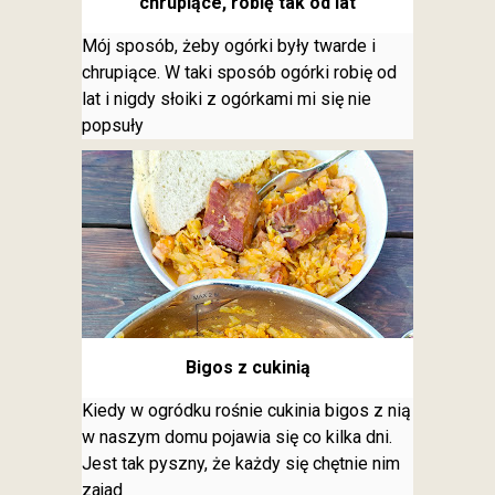
chrupiące, robię tak od lat
Mój sposób, żeby ogórki były twarde i
chrupiące. W taki sposób ogórki robię od
lat i nigdy słoiki z ogórkami mi się nie
popsuły
Bigos z cukinią
Kiedy w ogródku rośnie cukinia bigos z nią
w naszym domu pojawia się co kilka dni.
Jest tak pyszny, że każdy się chętnie nim
zajad