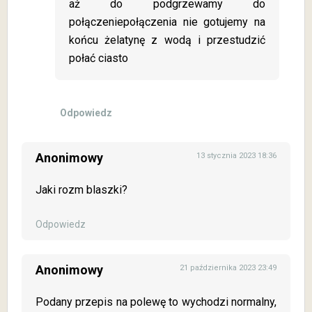
aż do podgrzewamy do
połączeniepołączenia nie gotujemy na
końcu żelatynę z wodą i przestudzić
połać ciasto
Odpowiedz
Anonimowy
13 stycznia 2023 18:36
Jaki rozm blaszki?
Odpowiedz
Anonimowy
21 października 2023 23:49
Podany przepis na polewę to wychodzi normalny,