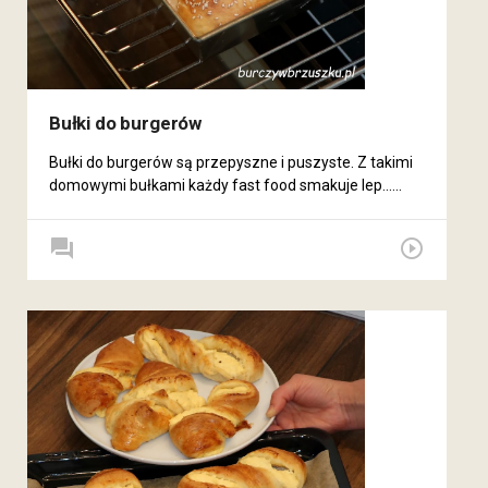
Bułki do burgerów
Bułki do burgerów są przepyszne i puszyste. Z takimi
domowymi bułkami każdy fast food smakuje lep......
forum
play_circle_outline