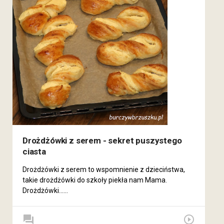
Drożdżówki z serem - sekret puszystego
ciasta
Drożdżówki z serem to wspomnienie z dzieciństwa,
takie drożdżówki do szkoły piekła nam Mama.
Drożdżówki......
forum
play_circle_outline