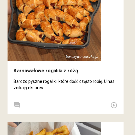
Karnawałowe rogaliki z różą
Bardzo pyszne rogaliki, które dość często robię. U nas
znikają ekspres......
forum
play_circle_outline