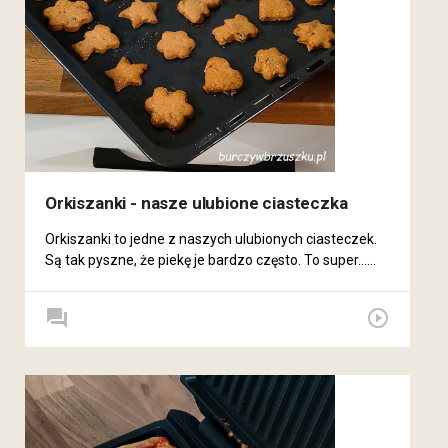
Orkiszanki - nasze ulubione ciasteczka
Orkiszanki to jedne z naszych ulubionych ciasteczek.
Są tak pyszne, że piekę je bardzo często. To super......
forum
play_circle_outline