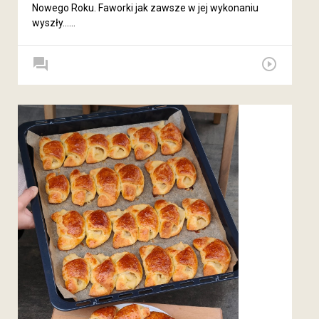
Nowego Roku. Faworki jak zawsze w jej wykonaniu
wyszły......
forum
play_circle_outline