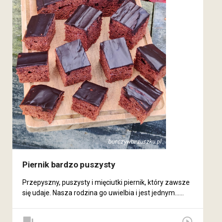
Piernik bardzo puszysty
Przepyszny, puszysty i mięciutki piernik, który zawsze
się udaje. Nasza rodzina go uwielbia i jest jednym......
forum
play_circle_outline