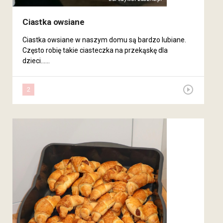
Ciastka owsiane
Ciastka owsiane w naszym domu są bardzo lubiane.
Często robię takie ciasteczka na przekąskę dla
dzieci......
forum
play_circle_outline
2