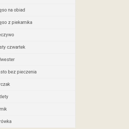
ęso na obiad
ęso z piekarnika
eczywo
usty czwartek
lwester
asto bez pieczenia
rczak
tlety
rnik
rówka