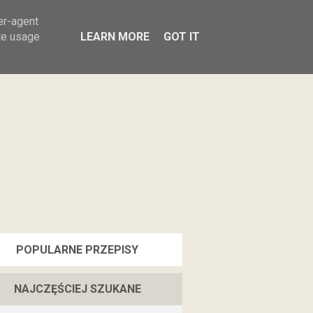
Sałatki
Przetwory
Przekąski
er-agent
te usage
LEARN MORE
GOT IT
POPULARNE PRZEPISY
NAJCZĘŚCIEJ SZUKANE