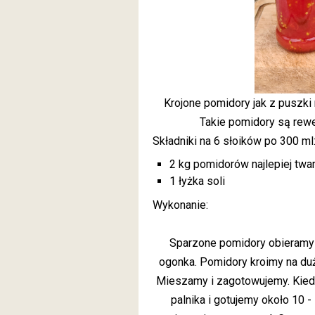
Krojone pomidory jak z puszki 
Takie pomidory są rew
Składniki na 6 słoików po 300 ml
2 kg pomidorów najlepiej twa
1 łyżka soli
Wykonanie:
Sparzone pomidory obieramy 
ogonka. Pomidory kroimy na duż
Mieszamy i zagotowujemy. Kie
palnika i gotujemy około 10 