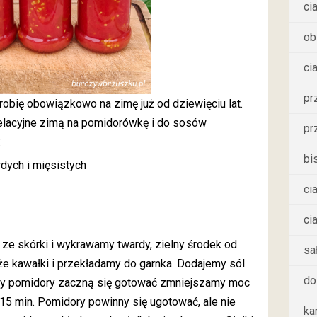
ci
ob
ci
pr
robię obowiązkowo na zimę już od dziewięciu lat.
elacyjne zimą na pomidorówkę i do sosów
pr
:
bi
rdych i mięsistych
ci
ci
ze skórki i wykrawamy twardy, zielny środek od
sa
e kawałki i przekładamy do garnka. Dodajemy sól.
do 
dy pomidory zaczną się gotować zmniejszamy moc
- 15 min. Pomidory powinny się ugotować, ale nie
ka