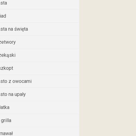
asta
iad
asta na święta
zetwory
zekąski
szkopt
asto z owocami
asto na upały
łatka
grilla
rnawał