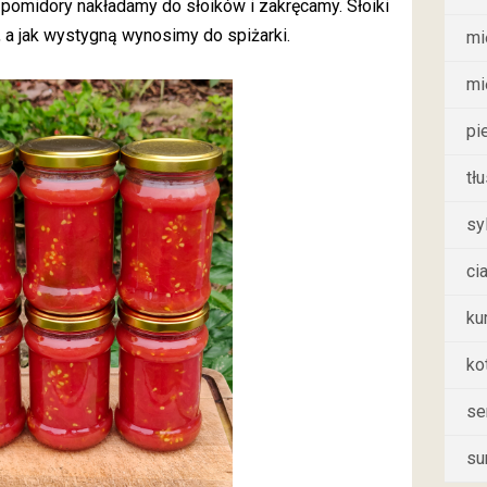
pomidory nakładamy do słoików i zakręcamy. Słoiki
 a jak wystygną wynosimy do spiżarki.
mi
mi
pi
tł
sy
ci
ku
ko
se
su