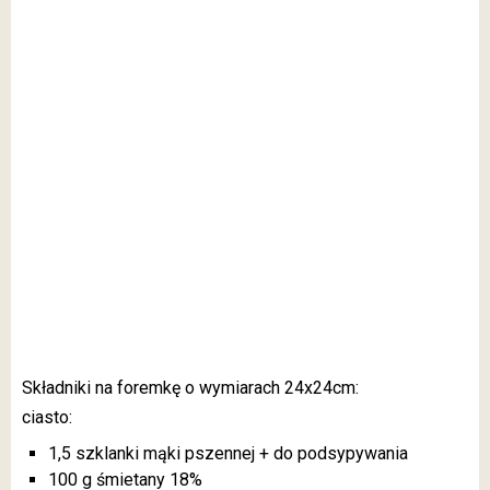
Składniki na foremkę o wymiarach 24x24c
m:
ciasto:
1,5 szklanki mąki pszennej + do podsypywania
100 g śmietany 18%