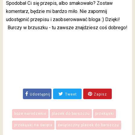
Spodobał Ci się przepis, albo smakowało? Zostaw
komentarz, będzie mi bardzo miło. Nie zapomnij
udostępnić przepisu i zaobserowawać bloga :) Dzięki!
Burczy w brzuszku - tu zawsze znajdziesz coś dobrego!
Udostępnij
Tweet
Zapisz
boże narodzenie
placek do barszczu
przekąski
przekąski na święta
świąteczny placek do barszczu