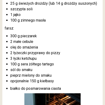
25 g świeżych drożdży (lub 14 g drożdży suszonych)
szczypta soli
1 jajko
100 g zimnego masła
farsz:
300 g pieczarek
2 małe cebule
olej do smażenia
2 łyżeczki przyprawy do pizzy
3 łyżki ketchupu
100 g sera żółtego tartego
sól do smaku
pieprz mielony do smaku
opcjonalnie 150 g kiełbasy
białko do posmarowania ciasta