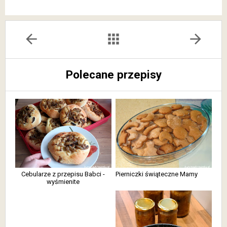
arrow_back
apps
arrow_forward
Polecane przepisy
Cebularze z przepisu Babci -
Pierniczki świąteczne Mamy
wyśmienite