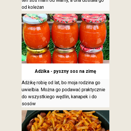
ten sos mam od Mamy, a ona dostała go
od koleżan
Adżika - pyszny sos na zimę
Adżikę robię od lat, bo moja rodzina go
uwielbia. Można go podawać praktycznie
do wszystkiego wędlin, kanapek i do
sosów