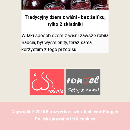
Tradycyjny dżem z wiśni - bez żelfixu,
tylko 2 składniki
W taki sposób dżem z wiśni zawsze robiła
Babcia, był wyśmienity, teraz sama
korzystam z tego przepisu
Copyright ©
2026
Burczy w brzuszku
.
Idntheme
Blogger
Polityka prywatności & cookies