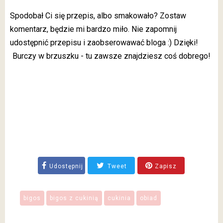
Spodobał Ci się przepis, albo smakowało? Zostaw
komentarz, będzie mi bardzo miło. Nie zapomnij
udostępnić przepisu i zaobserowawać bloga :) Dzięki!
Burczy w brzuszku - tu zawsze znajdziesz coś dobrego!
Udostępnij
Tweet
Zapisz
bigos
bigos z cukinią
cukinia
obiad