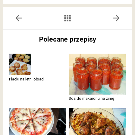
arrow_back
apps
arrow_forward
Polecane przepisy
Placki na letni obiad
Sos do makaronu na zimę