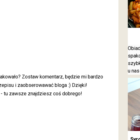
Obiad
spako
szybk
u nas
smakowało? Zostaw komentarz, będzie mi bardzo
zepisu i zaobserowawać bloga :) Dzięki!
 - tu zawsze znajdziesz coś dobrego!
Syro