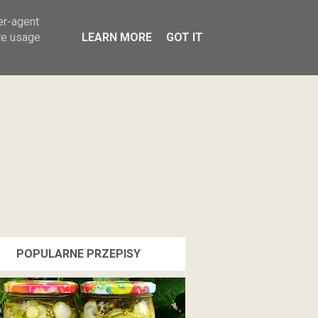
Sałatki
Przetwory
Przekąski
er-agent
te usage
LEARN MORE
GOT IT
POPULARNE PRZEPISY