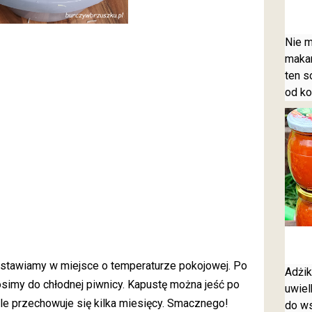
Nie m
makar
ten s
od ko
dstawiamy w miejsce o temperaturze pokojowej. Po
Adżik
nosimy do chłodnej piwnicy. Kapustę można jeść po
uwiel
le przechowuje się kilka miesięcy. Smacznego!
do ws