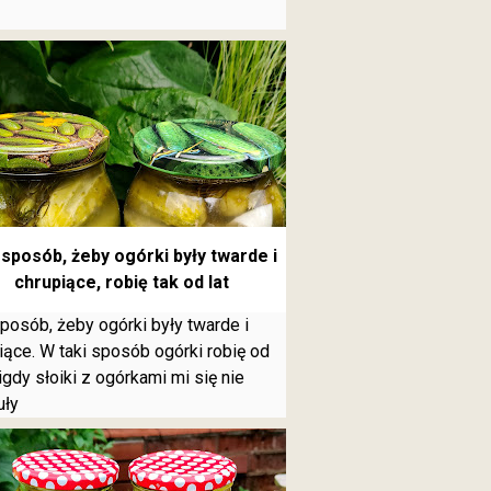
sposób, żeby ogórki były twarde i
chrupiące, robię tak od lat
posób, żeby ogórki były twarde i
iące. W taki sposób ogórki robię od
 nigdy słoiki z ogórkami mi się nie
uły