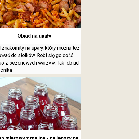
Obiad na upały
 znakomity na upały, który można też
wać do słoików. Robi się go dość
o z sezonowych warzyw. Taki obiad
 znika
p miętowy z maliną - najlepszy na