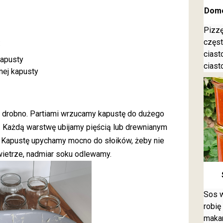
Domo
Pizzę
częst
:
ciast
kapusty
ciast
nej kapusty
j drobno. Partiami wrzucamy kapustę do dużego
. Każdą warstwę ubijamy pięścią lub drewnianym
. Kapustę upychamy mocno do słoików, żeby nie
ietrze, nadmiar soku odlewamy.
Sos w
robię
makar