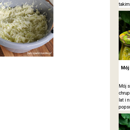
takim
Mój 
Mój s
chrup
lat i
pops