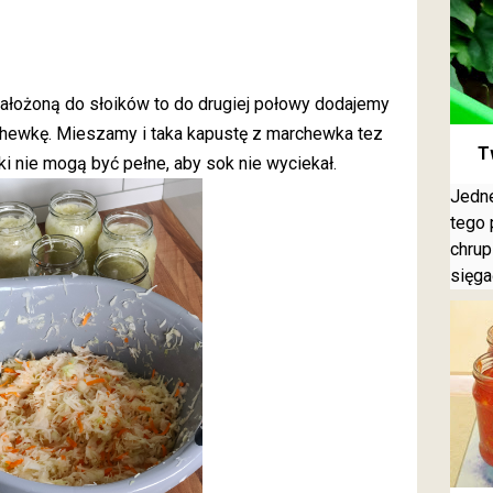
ałożoną do słoików to do drugiej połowy dodajemy
chewkę. Mieszamy i taka kapustę z marchewka tez
T
ki nie mogą być pełne, aby sok nie wyciekał.
Jedne
tego 
chrup
sięga