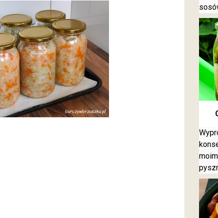
sosó
Wypr
konse
moim
pyszn