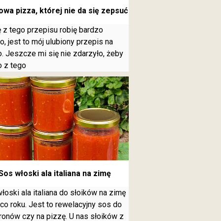
wa pizza, której nie da się zepsuć
 z tego przepisu robię bardzo
o, jest to mój ulubiony przepis na
o. Jeszcze mi się nie zdarzyło, żeby
o z tego
Sos włoski ala italiana na zimę
łoski ala italiana do słoików na zimę
 co roku. Jest to rewelacyjny sos do
onów czy na pizzę. U nas słoików z