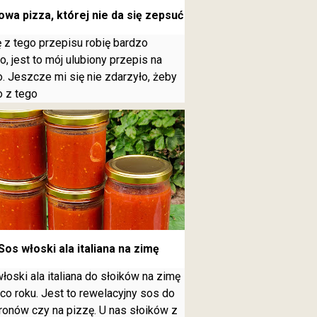
wa pizza, której nie da się zepsuć
 z tego przepisu robię bardzo
o, jest to mój ulubiony przepis na
o. Jeszcze mi się nie zdarzyło, żeby
o z tego
Sos włoski ala italiana na zimę
łoski ala italiana do słoików na zimę
 co roku. Jest to rewelacyjny sos do
onów czy na pizzę. U nas słoików z