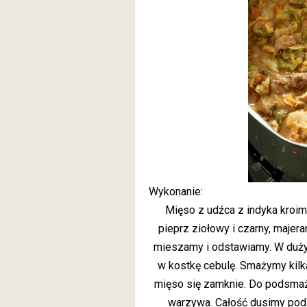
Wykonanie:
Mięso z udźca z indyka kroi
pieprz ziołowy i czarny, majer
mieszamy i odstawiamy. W duży
w kostkę cebulę. Smażymy kilk
mięso się zamknie. Do podsm
warzywa. Całość dusimy pod 