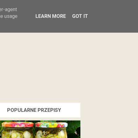
Sałatki
Przetwory
Przekąski
er-agent
te usage
LEARN MORE
GOT IT
POPULARNE PRZEPISY