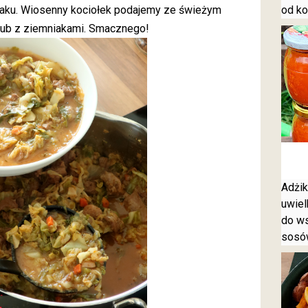
od ko
aku. Wiosenny kociołek podajemy ze świeżym
ub z ziemniakami. Smacznego!
Adżik
uwiel
do ws
sosó