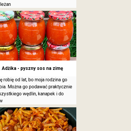
leżan
Adżika - pyszny sos na zimę
ę robię od lat, bo moja rodzina go
bia. Można go podawać praktycznie
zystkiego wędlin, kanapek i do
w