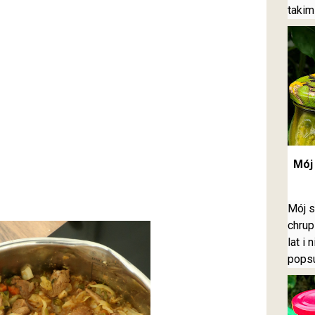
takim
Mój 
Mój s
chrup
lat i
pops