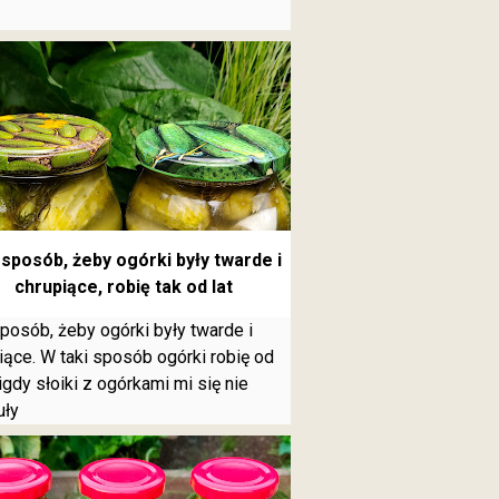
sposób, żeby ogórki były twarde i
chrupiące, robię tak od lat
posób, żeby ogórki były twarde i
iące. W taki sposób ogórki robię od
 nigdy słoiki z ogórkami mi się nie
uły