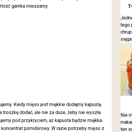
rtość garnka mieszamy.
T
Jedne
tego 
chrup
sięga
jemy. Kiedy mięso jest miękkie dodajmy kapustę.
 troszkę dodać, ale nie za duże, żeby nie wyszła
Nie m
ujemy pod przykryciem, aż kapusta będzie miękka.
makar
koncentrat pomidorowy. W razie potrzeby mięso z
ten s