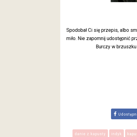
Spodobał Ci się przepis, albo 
miło. Nie zapomnij udostępnić pr
Burczy w brzuszku
Udostępn
danie z kapusty
indyk
kapu