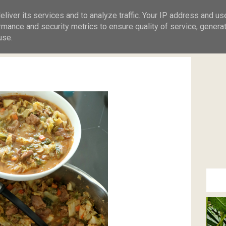
Kontakt
Ciasta
Obiady
zku
liver its services and to analyze traffic. Your IP address and us
rmance and security metrics to ensure quality of service, genera
use.