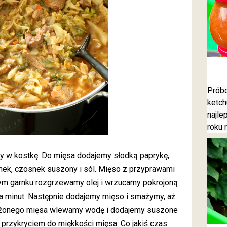
Prób
ketch
najle
roku 
my w kostkę. Do mięsa dodajemy słodką paprykę,
anek, czosnek suszony i sól. Mięso z przyprawami
m garnku rozgrzewamy olej i wrzucamy pokrojoną
a minut. Następnie dodajemy mięso i smażymy, aż
ażonego mięsa wlewamy wodę i dodajemy suszone
przykryciem do miękkości mięsa. Co jakiś czas