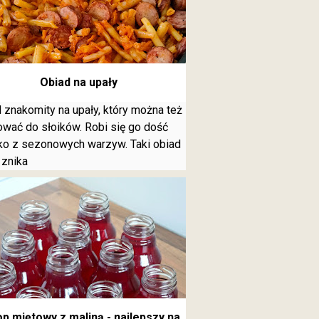
Obiad na upały
 znakomity na upały, który można też
wać do słoików. Robi się go dość
o z sezonowych warzyw. Taki obiad
 znika
p miętowy z maliną - najlepszy na