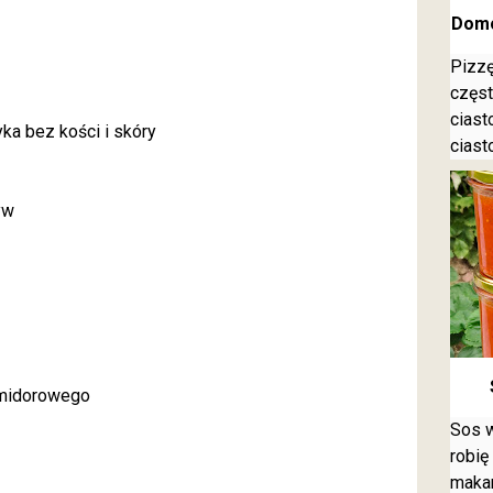
Domo
Pizzę
częst
ciast
ka bez kości i skóry
ciast
yw
pomidorowego
Sos w
robię
makar