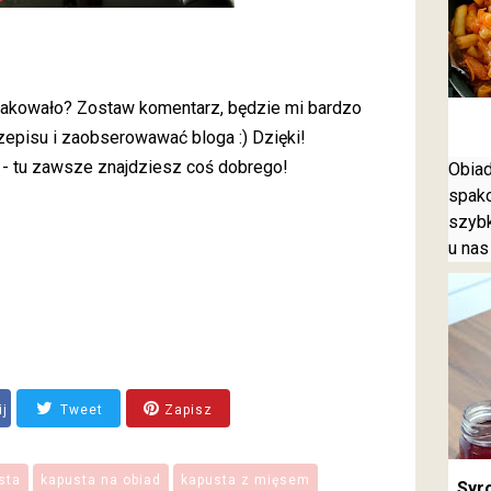
smakowało? Zostaw komentarz, będzie mi bardzo
zepisu i zaobserowawać bloga :) Dzięki!
 - tu zawsze znajdziesz coś dobrego!
Obiad
spako
szybk
u nas
ij
Tweet
Zapisz
sta
kapusta na obiad
kapusta z mięsem
Syro