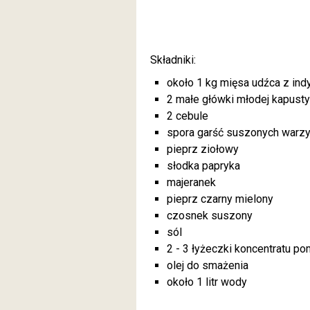
Składniki:
około 1 kg mięsa udźca z indy
2 małe główki młodej kapusty
2 cebule
spora garść suszonych warz
pieprz ziołowy
słodka papryka
majeranek
pieprz czarny mielony
czosnek suszony
sól
2 - 3 łyżeczki koncentratu 
olej do smażenia
około 1 litr wody