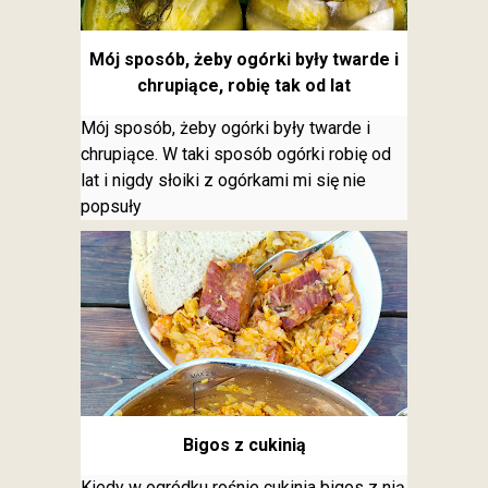
Mój sposób, żeby ogórki były twarde i
chrupiące, robię tak od lat
Mój sposób, żeby ogórki były twarde i
chrupiące. W taki sposób ogórki robię od
lat i nigdy słoiki z ogórkami mi się nie
popsuły
Bigos z cukinią
Kiedy w ogródku rośnie cukinia bigos z nią