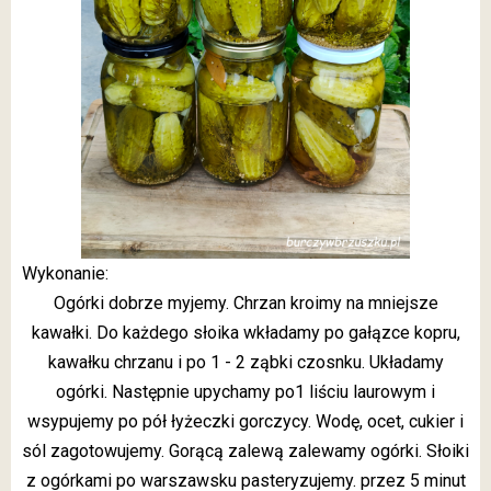
Wykonanie:
Ogórki dobrze myjemy. Chrzan kroimy na mniejsze
kawałki. Do każdego słoika wkładamy po gałązce kopru,
kawałku chrzanu i po 1 - 2 ząbki czosnku. Układamy
ogórki. Następnie upychamy po1 liściu laurowym i
wsypujemy po pół łyżeczki gorczycy. Wodę, ocet, cukier i
sól zagotowujemy. Gorącą zalewą zalewamy ogórki. Słoiki
z ogórkami po warszawsku pasteryzujemy. przez 5 minut