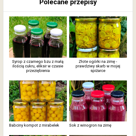
Polecane przepisy
Syrop z czarnego bzu z małą
Złote ogórki na zimę -
ilością cukru, eliksir w czasie
prawdziwy skarb w mojej
przeziębienia
spiżarce
Babciny kompot z mirabelek
Sok z winogron na zimę